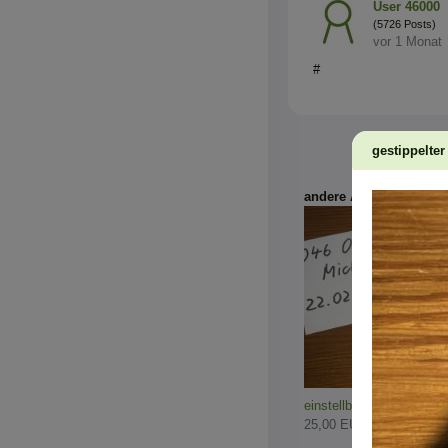
User 46000
(5726 Posts)
vor 1 Monat
#
gestippelter
andere Artikel des Verk
einstellbarer TTI Pit Viper
25,00 EUR