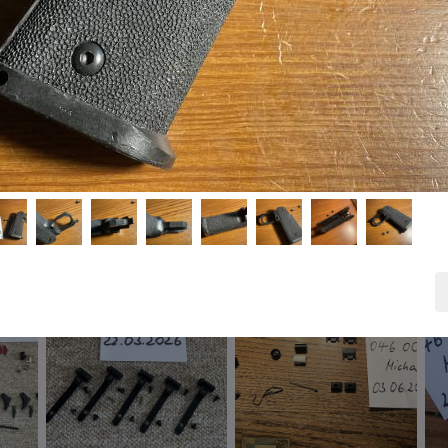
arui
RED Dot Zielgerät mit 2
Custom Real Steel Safety IMI
ALC
Mounts...
(...
Safe
55,00 EUR
35,00 EUR
40,