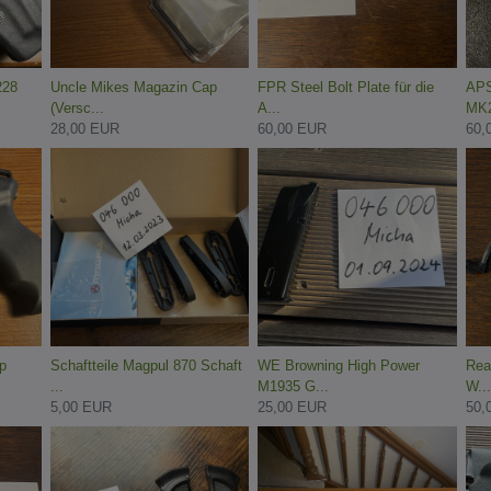
228
Uncle Mikes Magazin Cap
FPR Steel Bolt Plate für die
APS
(Versc...
A...
MK2
28,00 EUR
60,00 EUR
60,
p
Schaftteile Magpul 870 Schaft
WE Browning High Power
Real
...
M1935 G...
W...
5,00 EUR
25,00 EUR
50,