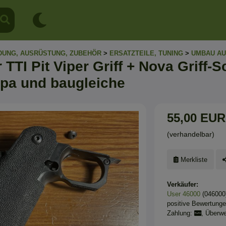
DUNG, AUSRÜSTUNG, ZUBEHÖR
>
ERSATZTEILE, TUNING
>
UMBAU AU
r TTI Pit Viper Griff + Nova Griff-
apa und baugleiche
55,00 EUR
(verhandelbar)
Merkliste
Verkäufer:
User 46000
(046000
positive Bewertung
Zahlung:
, Überw