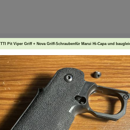
 TTI Pit Viper Griff + Nova Griff-Schraubenfür Marui Hi-Capa und baugle
äufers:
 Tr...
STEEL Outer Barrel für die
Steel checkering Main Spring
Guar
EMG...
H...
...
65,00 EUR
50,00 EUR
28,