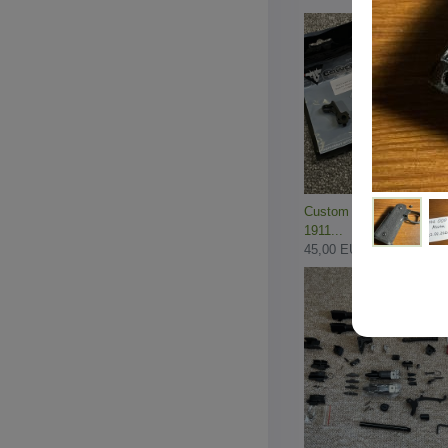
Custom Steel Hammer M
1911...
45,00 EUR