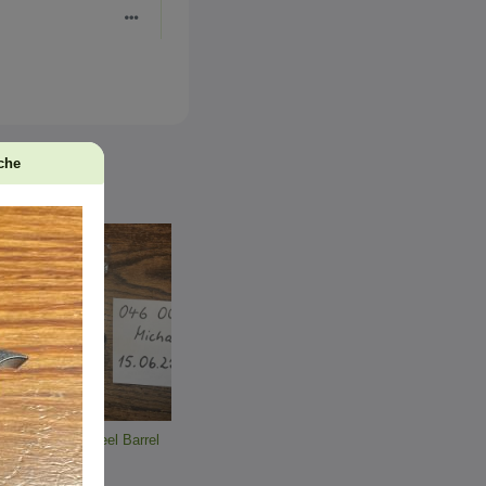
iche
der Serie 70 Steel Barrel
00 EUR