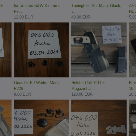
n5
5x Umarex S&W Kimme mit
Tuningteile Set Marui Glock,
AEG
Fe...
v...
NE
12,00 EUR
40,00 EUR
5,0
Guarder, KJ-Works, Marui
Holster Colt 1911 +
Bia
P226 ...
Magazinhal...
19..
9,00 EUR
120,00 EUR
10,