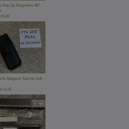
 Hop Up King Arms 80°
U
0 EUR
nchi Magazin-Tasche Colt
.
00 EUR