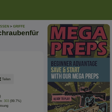
SSEN
>
GRIFFE
Schraubenfür
Teilen
)
en:
303
(99.7%)
eisung