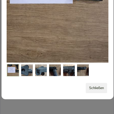
abonnieren
Sebastian Schütte
(9 Posts)
vor 5 Monaten
verkauf inkl. Holster
Abgabe ausschließlich 18+
–
Altersnachweis vor
Übergabe
(keine Ausnahmen).
Schließen
Versand nur versichert