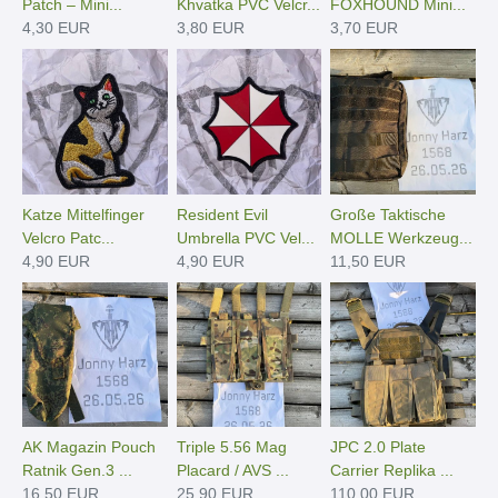
Patch – Mini...
Khvatka PVC Velcr...
FOXHOUND Mini...
4,30 EUR
3,80 EUR
3,70 EUR
Katze Mittelfinger
Resident Evil
Große Taktische
Velcro Patc...
Umbrella PVC Vel...
MOLLE Werkzeug...
4,90 EUR
4,90 EUR
11,50 EUR
AK Magazin Pouch
Triple 5.56 Mag
JPC 2.0 Plate
Ratnik Gen.3 ...
Placard / AVS ...
Carrier Replika ...
16,50 EUR
25,90 EUR
110,00 EUR