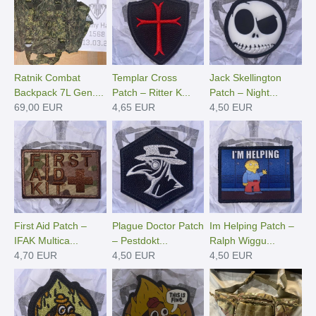
Ratnik Combat
Templar Cross
Jack Skellington
Backpack 7L Gen....
Patch – Ritter K...
Patch – Night...
69,00 EUR
4,65 EUR
4,50 EUR
First Aid Patch –
Plague Doctor Patch
Im Helping Patch –
IFAK Multica...
– Pestdokt...
Ralph Wiggu...
4,70 EUR
4,50 EUR
4,50 EUR