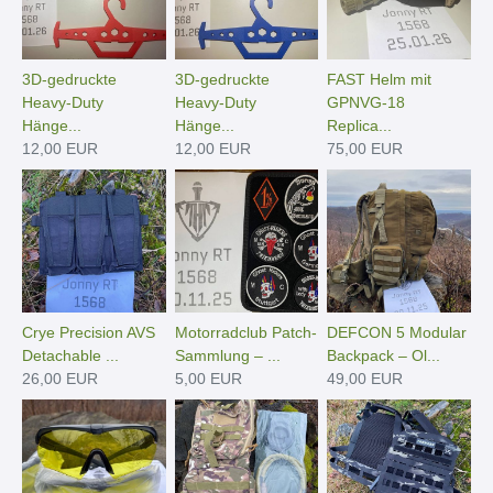
3D-gedruckte
3D-gedruckte
FAST Helm mit
Heavy-Duty
Heavy-Duty
GPNVG-18
Hänge­...
Hänge­...
Replica...
12,00 EUR
12,00 EUR
75,00 EUR
Crye Precision AVS
Motorradclub Patch-
DEFCON 5 Modular
Detachable ...
Sammlung – ...
Backpack – Ol...
26,00 EUR
5,00 EUR
49,00 EUR