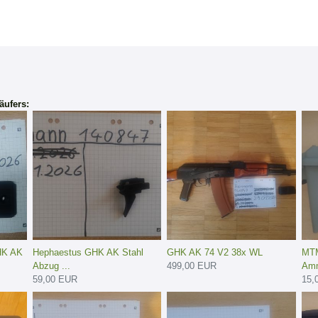
äufers:
HK AK
Hephaestus GHK AK Stahl
GHK AK 74 V2 38x WL
MTM
Abzug ...
499,00 EUR
Amm
59,00 EUR
15,