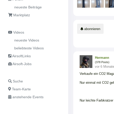
neueste Beiträge
Marktplatz
abonnieren
Videos
neueste Videos
beliebteste Videos
AirsoftLinks
Hermann
(378 Posts)
Airsoft-Jobs
vor 6 Monat
Verkaufe ein CO2 Mag
Suche
Nur einmal mit CO2 ge
Team-Karte
anstehende Events
Nur leichte Farbkratzer