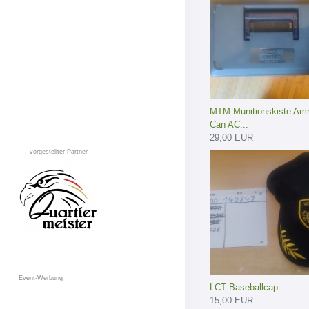
MTM Munitionskiste A
Can AC...
29,00 EUR
vorgestellter Partner
Event-Werbung
LCT Baseballcap
15,00 EUR