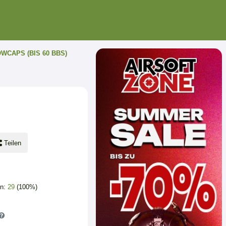
WCAPS (BIS 60 BBS)
Teilen
en:
29
(100%)