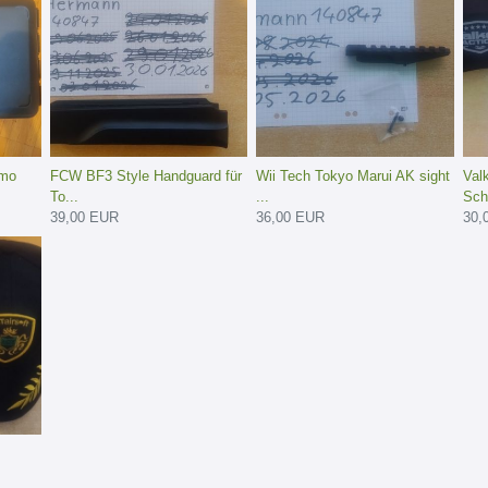
mmo
FCW BF3 Style Handguard für
Wii Tech Tokyo Marui AK sight
Val
To...
...
Sch.
39,00 EUR
36,00 EUR
30,