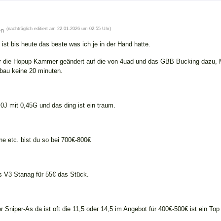
(nachträglich editiert am 22.01.2026 um 02:55 Uhr)
en
bis heute das beste was ich je in der Hand hatte.
ur die Hopup Kammer geändert auf die von 4uad und das GBB Bucking dazu, M
mbau keine 20 minuten.
2,0J mit 0,45G und das ding ist ein traum.
e etc. bist du so bei 700€-800€
ls V3 Stanag für 55€ das Stück.
 Sniper-As da ist oft die 11,5 oder 14,5 im Angebot für 400€-500€ ist ein Top 