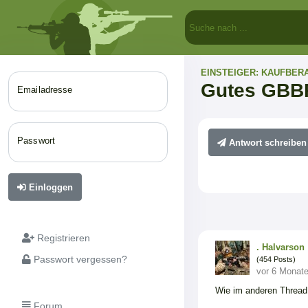
EINSTEIGER: KAUFBER
Gutes GBBR
Emailadresse
Passwort
Antwort schreiben
Einloggen
Registrieren
. Halvarson
Passwort vergessen?
(454 Posts)
vor 6 Monat
Wie im anderen Thread 
Forum