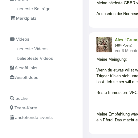
Meine nächste GBBR wir
neueste Beiträge
Ansosnten die Northeas
Marktplatz
Videos
Alex “Grum
(484 Posts)
neueste Videos
vor 6 Monat
beliebteste Videos
Meine Meingung:
AirsoftLinks
Wenn du etwas willst w
Trigger fühlen sich unr
Airsoft-Jobs
hast. Ich selber will 
Beste Immersion: VFC
Suche
Team-Karte
Meine Empfehlung wär
anstehende Events
ein Pferd. Das macht 