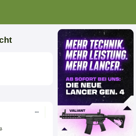
cht
ng.