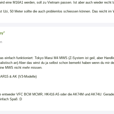
d eine M16A1 werden, soll zu Vietnam passen. Ist aber auch wieder recht l
t Uzi, 50 Meter sollte die auch problemlos schiessen können. Das reicht im
py”
en
as einfach funktioniert: Tokyo Marui M4 MWS (Z-System ist geil, aber Handl
ealistisch an) Aber das wirst du ja selbst schon bemerkt haben wenn du mir de
meine MWS nicht mehr missen.
 AR15 & AK (V3-Modelle)
e entweder VFC BCM MCMR, HK416 A5 oder die AK74M und AK74U. Gerade d
einfach Spaß :D