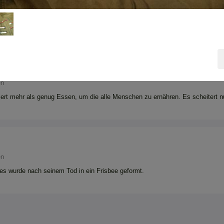
en
sich bei zwei sehr nah zusammenliegenden Menschen beeinflussen.
en
ert mehr als genug Essen, um die alle Menschen zu ernähren. Es scheitert nu
en
ees wurde nach seinem Tod in ein Frisbee geformt.