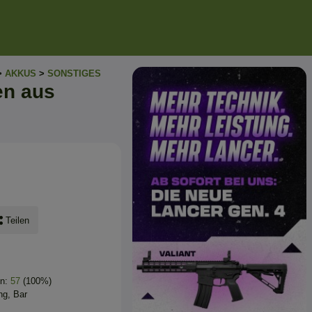
>
AKKUS
>
SONSTIGES
en aus
Teilen
en:
57
(100%)
ng, Bar