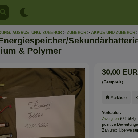
DUNG, AUSRÜSTUNG, ZUBEHÖR
>
ZUBEHÖR
>
AKKUS UND ZUBEHÖR
 Energiespeicher/Sekundärbatteri
hium & Polymer
30,00 EUR
(Festpreis)
Merkliste
Verkäufer:
Zwergilon
(031664)
positive Bewertung
Zahlung: Überweisu