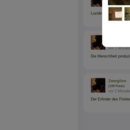
(199 Posts)
vor 5 Monat
Luzide Träume können 
Zwergilon
(199 Posts)
vor 3 Monat
Die Menschheit produzi
Zwergilon
(199 Posts)
vor 2 Monat
Der Erfinder des Frisb