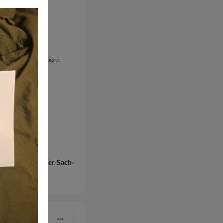
Po-Guard-Tasche dazu.
sschluss jeglicher Sach­
stung.