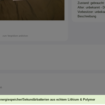
Zustand: gebraucht
Alter: unbekannt - 
Vorbesitzer: unbekan
Beschreibung
zum Vergrößern anklicken
en
Energiespeicher/Sekundärbatterien aus echtem Lithium & Polymer
sche Lösung für AEG-Besitzer an, die auf dem Feld keine Kabeltrommel mehr m