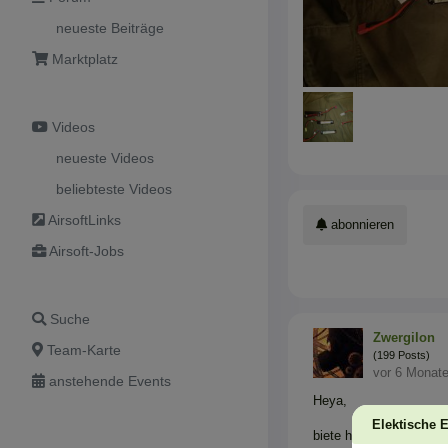
neueste Beiträge
Marktplatz
Videos
neueste Videos
beliebteste Videos
AirsoftLinks
abonnieren
Airsoft-Jobs
Suche
Zwergilon
Team-Karte
(199 Posts)
vor 6 Monat
anstehende Events
Heya,
Elektische 
biete hier eine prakti