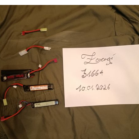
olgende 3 LiPos:
ni-Tam (10€)
ecker (10€)
tecker (10€)
ch.
h noch die Adapterstücke dazu. Wer als erstes kauft, bekommt noch eine Li
ich mir gerne an, an folgendem wäre Interesse:
infach was vorschlagen.
en möglich.
te nur via Überweisung, kein Paypal.
er Käufer. Privatverkauf, Keine Rücknahme, Der Verkauf erfolgt unter Au
uf nach bestem Wissen und Gewissen, Keine Garantie, Keine Gewährlei