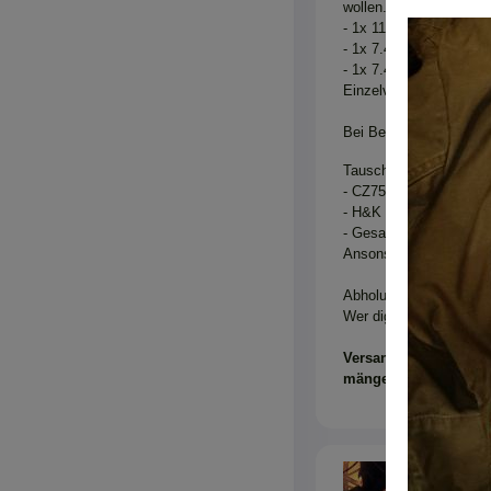
wollen. Gemeint sind f
- 1x 11.1V 1100mAh Mi
- 1x 7.4V 900mAh T-St
- 1x 7.4V 1400mAh T-S
Einzelverkauf ist mögli
Bei Bedarf leg ich auc
Tauschangebote schaue 
- CZ75 SP01 Zubehör
- H&K G3 Anbauteile
- Gesalzene Pistazien
Ansonsten gern auch e
Abholung in Unterfrank
Wer digital zahlen, bit
Versandkosten trägt d
mängelhaftung, Verka
Zwergilon