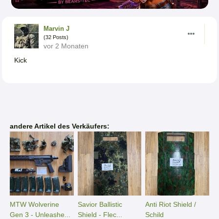
Marvin J
(32 Posts)
vor 2 Monaten
Kick
andere Artikel des Verkäufers:
MTW Wolverine
Savior Ballistic
Anti Riot Shield /
Gen 3 - Unleashe...
Shield - Flec...
Schild