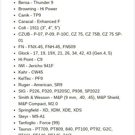
Bersa - Thunder 9
Browning - Hi Power
Canik - TP9
Caracal - Enhanced F
Colt - 1911 (3", 4", 5")
CZUB - P-07, P-09, P-10C, CZ 75, CZ 75B, CZ 75 SP-
01
FN - FNX-45, FNH-45, FN509
Glock - 17, 19, 19X, 21, 26, 34, 42, 43 (Gen.4, 5)
Hi Point - C9
IWI - Jericho 941F
Kahr - CW45
KelTec - PF9
Ruger - American, SR9
SIG - P226, P320, P320SC, P938, SP2022
Smith & Wesson - M&P (9 mm, .40, .45), M&P Shield,
M&P Compact, M2.0
Springfield - XD, XDM, XDE, XDS
Steyr - M9-A1
Tanfoglio - Force (99)
Taurus - PT709, PT809, 840, PT100, PT92, G2C,