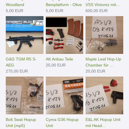
Woodland
Beinplatform - Olive
VSS Vintorez mit...
5,00 EUR
5,00 EUR
600,00 EUR
G&G TGM R5 S-
AK Anbau Teile
Maple Leaf Hop-Up
AEG
25,00 EUR
Chamber für ...
275,00 EUR
20,00 EUR
Bolt Swat Hopup
Cyma G36 Hopup
E&L AK Hopup Unit
Unit (mp5)
Unit
mit Head...