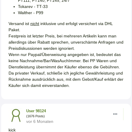
PT111, PT140, PT145, 24/7
Tokarev - TT-33
Walther - P99
Versand ist
nicht
inklusive und erfolgt versichert via DHL
Paket.
Festpreis ist letzter Preis, bei mehreren Artikeln kann man
allerdings über Rabatt sprechen, unverschämte Anfragen und
Preisdiskussionen werden ignoriert.
Wenn nur Paypal/Überweisung angegeben ist, bedeutet das
keine Nachnahme/Bar/WasAuchImmer. Bei PP Waren und
Dienstleistung übernimmt der Käufer ebenso die Gebühren.
Da privater Verkauf, schließe ich jegliche Gewährleistung und
Rücknahme ausdrücklich aus, mit dem Gebot/Kauf erklärt der
Käufer sich damit einverstanden.
User 98124
(1676 Posts)
vor 6 Monaten
kick