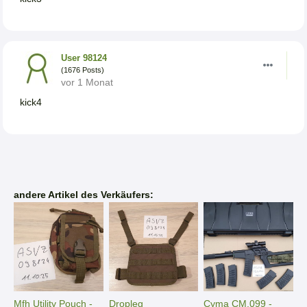
User 98124
(1676 Posts)
vor 1 Monat
kick4
andere Artikel des Verkäufers:
Mfh Utility Pouch -
Dropleg
Cyma CM.099 -