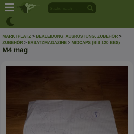
MARKTPLATZ
>
BEKLEIDUNG, AUSRÜSTUNG, ZUBEHÖR
>
ZUBEHÖR
>
ERSATZMAGAZINE
>
MIDCAPS (BIS 120 BBS)
M4 mag