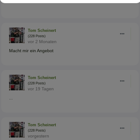
Tom Scheinert
(228 Posts)
vor 2 Monaten
Macht mir ein Angebot
Tom Scheinert
(228 Posts)
vor 19 Tagen
...
Tom Scheinert
(228 Posts)
vorgestern