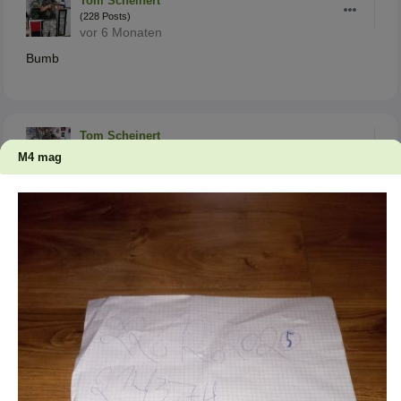
Tom Scheinert
(228 Posts)
vor 6 Monaten
Bumb
Tom Scheinert
(228 Posts)
M4 mag
vor 5 Monaten
Hoch
Tom Scheinert
(228 Posts)
vor 5 Monaten
....