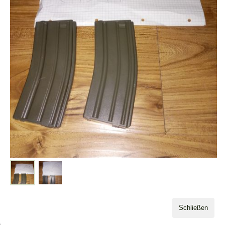
Tom Scheinert
(228 Posts)
vor 4 Monaten
....
Tom Scheinert
(228 Posts)
vor 4 Monaten
....
Tom Scheinert
(228 Posts)
vor 2 Monaten
Schließen
Hoch mit dir