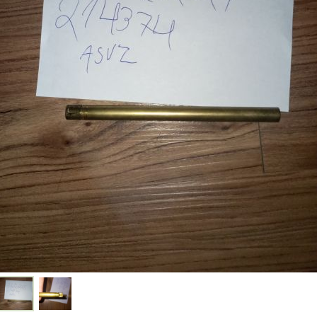
ert
en
ert
en
ert