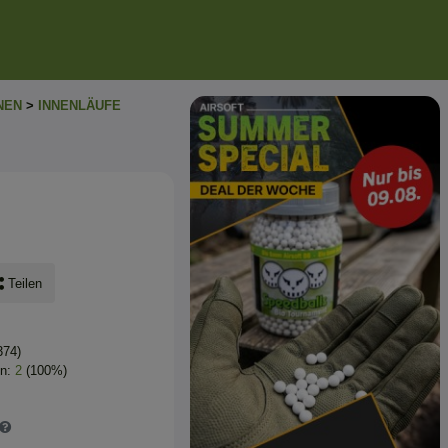
NEN
>
INNENLÄUFE
Teilen
374)
en:
2
(100%)