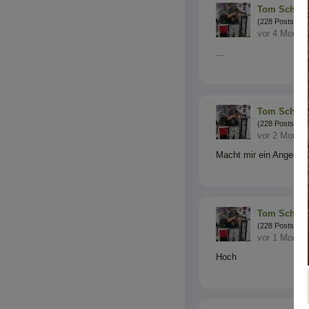
Tom Schein
(228 Posts)
vor 4 Monat
...
Tom Schein
(228 Posts)
vor 2 Monat
Macht mir ein Angebot
Tom Schein
(228 Posts)
vor 1 Monat
Hoch