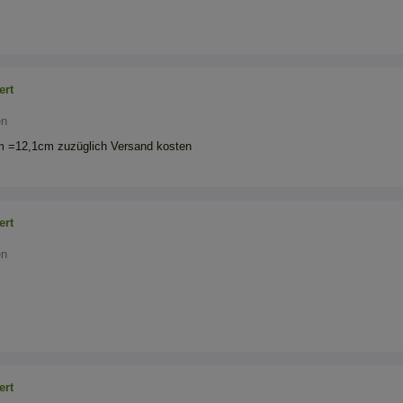
ert
en
m =12,1cm zuzüglich Versand kosten
ert
en
ert