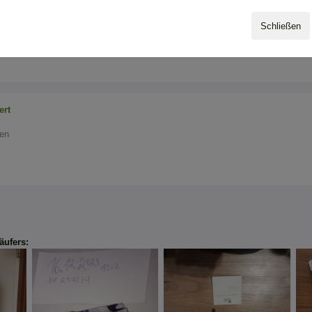
ert
Schließen
ert
den
äufers: