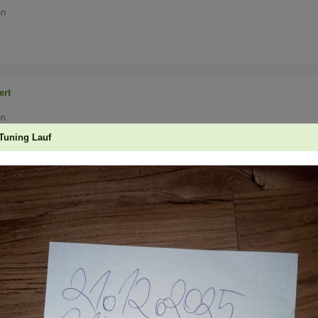
en
ert
en
Tuning Lauf
ert
en