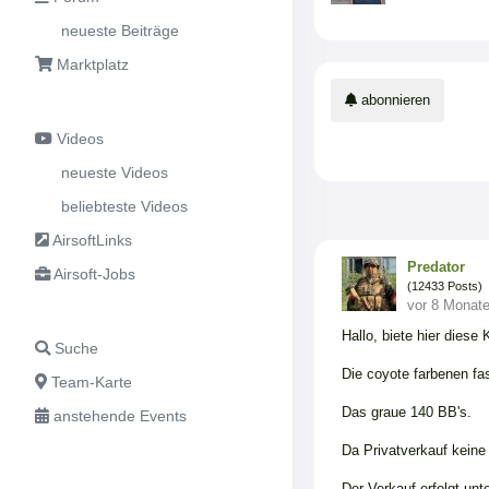
neueste Beiträge
Marktplatz
abonnieren
Videos
neueste Videos
beliebteste Videos
AirsoftLinks
Predator
Airsoft-Jobs
(12433 Posts)
vor 8 Monat
Hallo, biete hier dies
Suche
Die coyote farbenen fa
Team-Karte
Das graue 140 BB's.
anstehende Events
Da Privatverkauf kein
Der Verkauf erfolgt unt