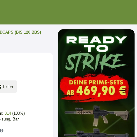
DCAPS (BIS 120 BBS)
Teilen
en:
314
(100%)
isung, Bar