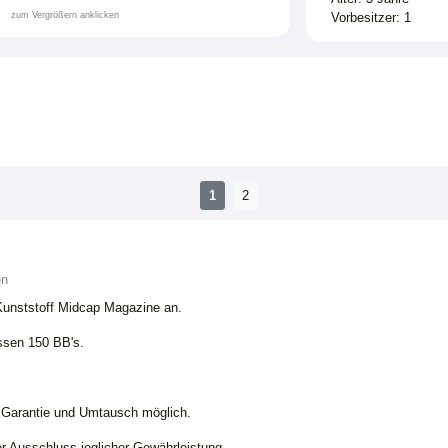
zum Vergrößern anklicken
Vorbesitzer: 1
1
2
en
e Kunststoff Midcap Magazine an.
ssen 150 BB's.
e Garantie und Umtausch möglich.
er Ausschluss jeglicher Gewährleistung.