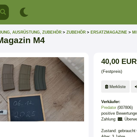
DUNG, AUSRÜSTUNG, ZUBEHÖR
>
ZUBEHÖR
>
ERSATZMAGAZINE
>
MI
Magazin M4
40,00 EUR
(Festpreis)
Merkliste
Verkäufer:
Predator
(007806)
positive Bewertung
Zahlung:
, Überwe
Zustand: gebraucht
Alter: 3 Jahre