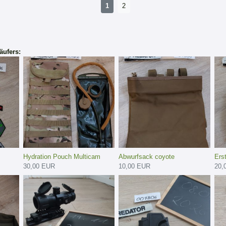
1
2
äufers:
Hydration Pouch Multicam
Abwurfsack coyote
Ers
30,00 EUR
10,00 EUR
20,