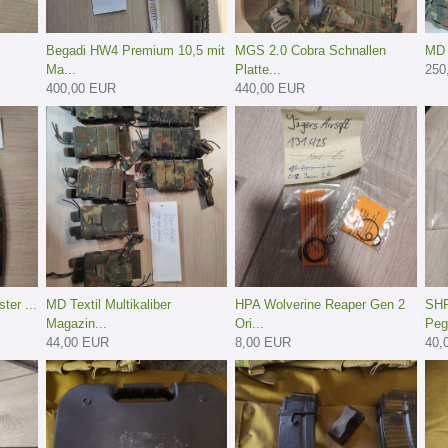
Begadi HW4 Premium 10,5 mit
MGS 2.0 Cobra Schnallen
MD 
Ma...
Platte...
250
400,00 EUR
440,00 EUR
ter ...
MD Textil Multikaliber
HPA Wolverine Reaper Gen 2
SHP
Magazin...
Ori...
Peg.
44,00 EUR
8,00 EUR
40,