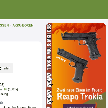
SSEN
>
AKKU-BOXEN
Teilen
25)
en:
16
(100%)
eisung
Details siehe Beschreibung