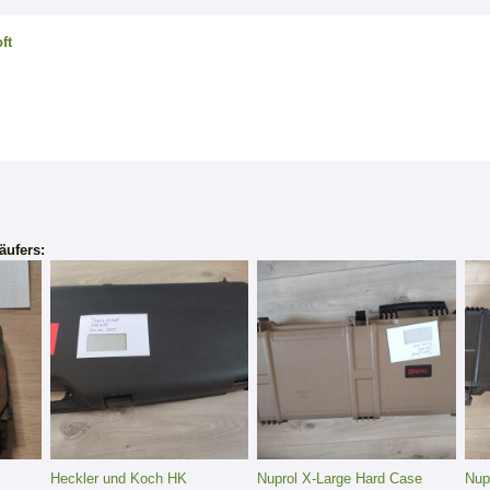
ft
äufers:
Heckler und Koch HK
Nuprol X-Large Hard Case
Nup