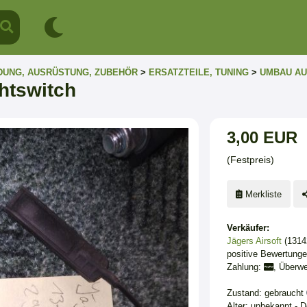
DUNG, AUSRÜSTUNG, ZUBEHÖR
>
ERSATZTEILE, TUNING
>
UMBAU AU
htswitch
3,00 EUR
(Festpreis)
Merkliste
Verkäufer:
Jägers Airsoft
(1314
positive Bewertung
Zahlung:
, Überw
Zustand: gebraucht
Alter: unbekannt - 