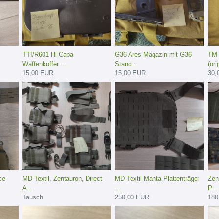
TTI/R601 Hi Capa
G36 Ares Magazin mit G36
TM 
Waffenkoffer ...
Stand...
(ori
15,00 EUR
15,00 EUR
30,
ce
MD Textil, Zentauron, Direct
MD Textil Manta Plattenträger
Zen
A...
...
P...
Tausch
250,00 EUR
180