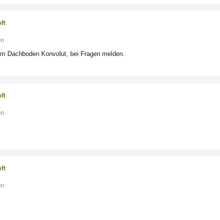
ft
en
em Dachboden Konvolut, bei Fragen melden.
ft
en
ft
en