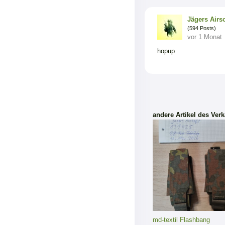
Jägers Airso
(594 Posts)
vor 1 Monat
hopup
andere Artikel des Verk
md-textil Flashbang