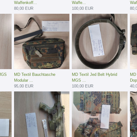
Waffenkoff...
Waffe...
Waf
80,00 EUR
100,00 EUR
80,
 MGS
MD Textil Bauchtasche
MD Textil Jed Belt Hybrid
MD 
Modular ...
MGS ...
Dop
95,00 EUR
100,00 EUR
40,