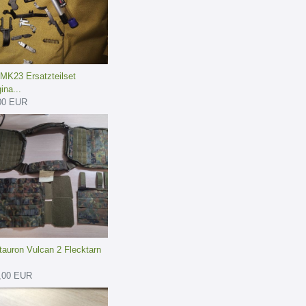
MK23 Ersatzteilset
gina...
00 EUR
tauron Vulcan 2 Flecktarn
,00 EUR