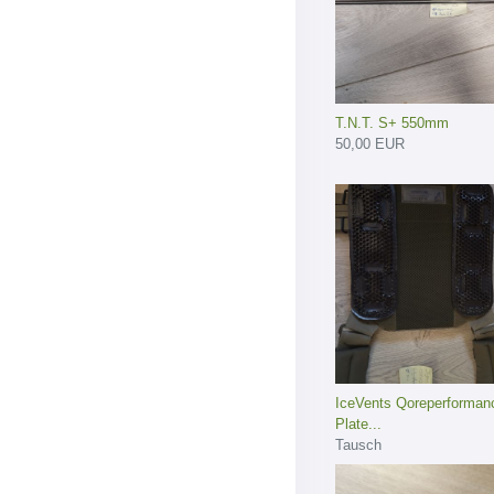
T.N.T. S+ 550mm
50,00 EUR
IceVents Qoreperforman
Plate...
Tausch