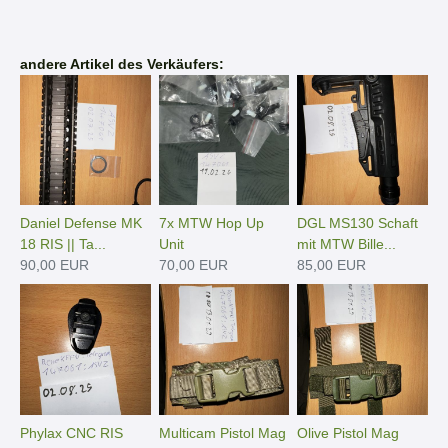
andere Artikel des Verkäufers:
Daniel Defense MK
7x MTW Hop Up
DGL MS130 Schaft
18 RIS || Ta...
Unit
mit MTW Bille...
90,00 EUR
70,00 EUR
85,00 EUR
Phylax CNC RIS
Multicam Pistol Mag
Olive Pistol Mag