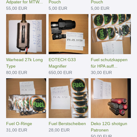
Adpater for MTW...
Pouch
Pouch
55,00 EUR
5,00 EUR
5,00 EUR
Warhead 27k Long
EOTECH G33
Fuel schutzkappen
Type
Magnifier
für HPA auff...
80,00 EUR
650,00 EUR
30,00 EUR
Fuel O-Ringe
Fuel Berstscheiben
Deko 12G shotgun
31,00 EUR
28,00 EUR
Patronen
50,00 EUR