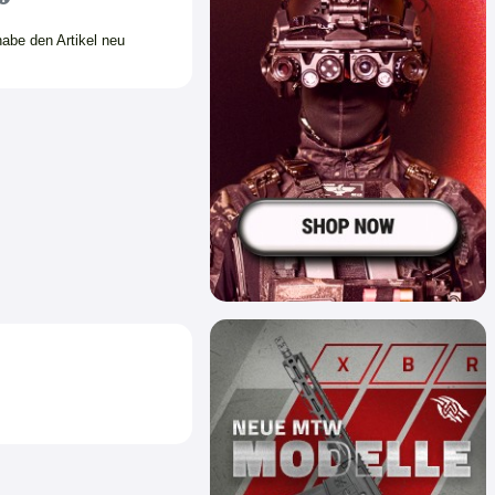
habe den Artikel neu