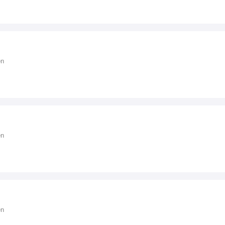
en
en
en