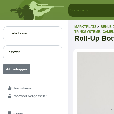
MARKTPLATZ
>
BEKLEI
TRINKSYSTEME, CAME
Emailadresse
Roll-Up Bot
Passwort
Einloggen
Registrieren
Passwort vergessen?
Forum