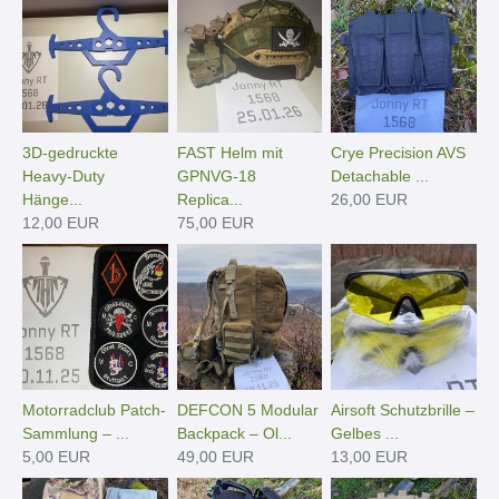
3D-gedruckte
FAST Helm mit
Crye Precision AVS
Heavy-Duty
GPNVG-18
Detachable ...
Hänge­...
Replica...
26,00 EUR
12,00 EUR
75,00 EUR
Motorradclub Patch-
DEFCON 5 Modular
Airsoft Schutzbrille –
Sammlung – ...
Backpack – Ol...
Gelbes ...
5,00 EUR
49,00 EUR
13,00 EUR