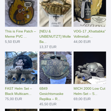
This is Fine Patch –
[NEU &
VOG-17 „Khattabka“
Meme PVC ...
UNBENUTZT] Molle
Vollmetall-...
5,50 EUR
Ba...
44,00 EUR
13,37 EUR
FAST Helm Set –
6B49
MICH 2000 Low Cut
Black Multicam...
Gesichtsmaske
Helm-Set – S...
75,00 EUR
Replika – R...
69,00 EUR
45,50 EUR