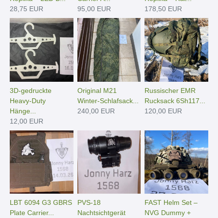
28,75 EUR
95,00 EUR
178,50 EUR
3D-gedruckte
Original M21
Russischer EMR
Heavy-Duty
Winter-Schlafsack...
Rucksack 6Sh117...
Hänge­...
240,00 EUR
120,00 EUR
12,00 EUR
LBT 6094 G3 GBRS
PVS-18
FAST Helm Set –
Plate Carrier...
Nachtsichtgerät
NVG Dummy +