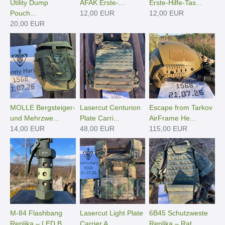
Utility Dump
AFAK Erste-...
Erste-Hilfe-Tas...
Pouch...
12,00 EUR
12,00 EUR
20,00 EUR
MOLLE Bergsteiger-
Lasercut Centurion
Escape from Tarkov
und Mehrzwe...
Plate Carri...
AirFrame He...
14,00 EUR
48,00 EUR
115,00 EUR
M-84 Flashbang
Lasercut Light Plate
6B45 Schutzweste
Replika – LED B...
Carrier A...
Replika – Rat...