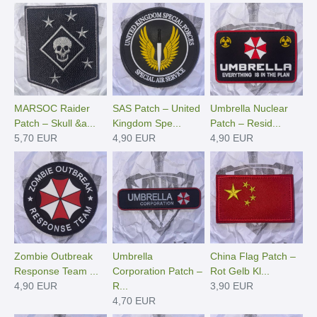
MARSOC Raider
SAS Patch – United
Umbrella Nuclear
Patch – Skull &a...
Kingdom Spe...
Patch – Resid...
5,70 EUR
4,90 EUR
4,90 EUR
Zombie Outbreak
Umbrella
China Flag Patch –
Response Team ...
Corporation Patch –
Rot Gelb Kl...
4,90 EUR
R...
3,90 EUR
4,70 EUR