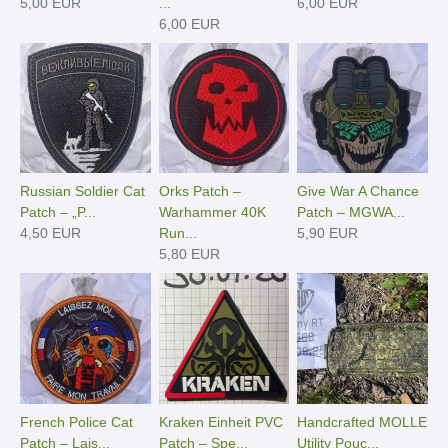
5,00 EUR
...
6,00 EUR
6,00 EUR
Russian Soldier Cat
Orks Patch –
Give War A Chance
Patch – „P...
Warhammer 40K
Patch – MGWA...
4,50 EUR
Run...
5,90 EUR
5,80 EUR
French Police Cat
Kraken Einheit PVC
Handcrafted MOLLE
Patch – Lais...
Patch – Spe...
Utility Pouc...