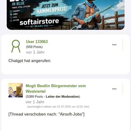
User 133063
(659 Posts)
vor 1 Jahr
Chatgpt hat angerufen.
Mogli Beutlin Bürgermeister vom
Westviertel
(5389 Posts -
Leiter der Moderation
)
vor 1 Jahr
(nachträglich editiert am 01.07.2025 um 12:01 Uhr)
[Thread verschoben nach: "Airsoft-Jobs"]