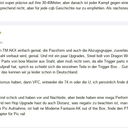
ist super präzise auf ihre 30-40Meter, aber danach ist jeder Kampf gegen eine
prechend nicht, aber für jede cqb Geschichte nur zu empfehlen. Als nächste
e
en
en TM AKX einfach genial, die Passform und auch die Abzugsgruppe, zuverlä
tahl verbaut wird, genial. Und mit ein paar Upgrades, Steel bolt von Dragon
 Parts von bow Master aus Stahl, aber muß nicht sein, da alle Trigger parts 
prall hat, sprich es schiebt sich die einzelnen Teile in der Trigger Box... Gut
r das kennen wir ja leider schon in Deutschland.
mus haben, dann VFC, entweder die 74 m oder die U, ich persönlich finde di
nd schick und haben vor und Nachteile, aber beide haben eine mega Performa
d nen Hop Upgrade hast du auch Distanz, was negativ zu beachten ist, man 
er Pic Aufnahme, ist halt ne Moderne Fantasie AK out of the Box, finde den P
pter für Pic rail