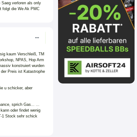
 Saeg verloren als only
st folgt die We Ak PMC
ssig kaum Verschleiß, TM
 Workshop, NPAS, Hop Arm
massiv konstruiert wurden
 der Preis ist Katastrophe
e u schicker, aber
nce, sprich Gas... ...
kann oder findet wenig
T-1 Stock sehr schick