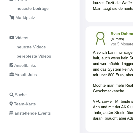
kurzes Fazit die Waffe 
neueste Beiträge
Main taugt sie dements
Marktplatz
Sven Dohm
Videos
(8 Posts)
vor 5 Monat
neueste Videos
Also ich kann nur sag
beliebteste Videos
halt, auch wenn kein S
und wer möchte Trigger
AirsoftLinks
und das System kein Auf
Airsoft-Jobs
mit über 800 Euro, abe
Möchte man mehr Realis
Geschmacksache...
Suche
VFC sowie TM, beide si
Team-Karte
Ach und mit der AKX un
Teile, außer Stock, üb
anstehende Events
daran, braucht aber Ada