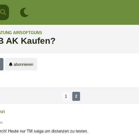
ATUNG AIRSOFTGUNS
B AK Kaufen?
abonnieren
1
2
nzi
en
durch! Heute nur TM saiga um distanzen zu testen.