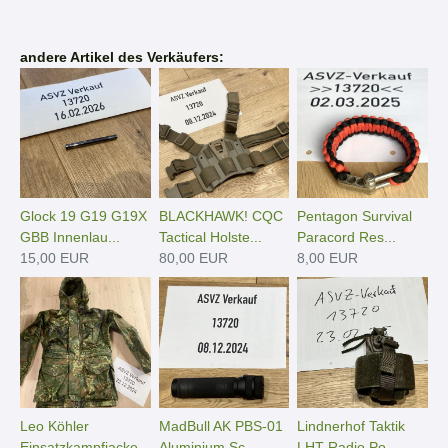
andere Artikel des Verkäufers:
Glock 19 G19 G19X
BLACKHAWK! CQC
Pentagon Survival
GBB Innenlau...
Tactical Holste...
Paracord Res...
15,00 EUR
80,00 EUR
8,00 EUR
Leo Köhler
MadBull AK PBS-01
Lindnerhof Taktik
Einsatzkampfjacke
Aluminium Sc...
LHT Radio Po...