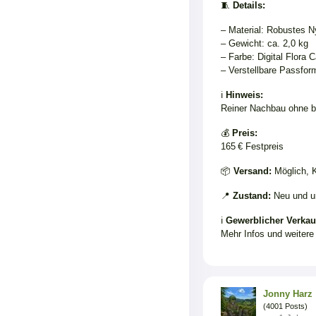
🧵
Details:
– Material: Robustes N
– Gewicht: ca. 2,0 kg
– Farbe: Digital Flora 
– Verstellbare Passfor
ℹ️
Hinweis:
Reiner Nachbau ohne ba
💰
Preis:
165 € Festpreis
📦
Versand:
Möglich, K
📍
Zustand:
Neu und u
ℹ️
Gewerblicher Verkau
Mehr Infos und weitere
Jonny Harz
(4001 Posts)