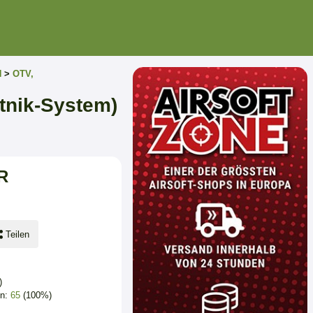
N
>
OTV,
tnik-System)
R
Teilen
)
en:
65
(100%)