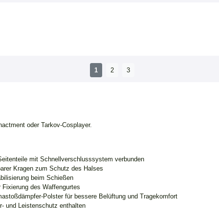
1
2
3
nactment oder Tarkov-Cosplayer.
Seitenteile mit Schnellverschlusssystem verbunden
pbarer Kragen zum Schutz des Halses
abilisierung beim Schießen
 Fixierung des Waffengurtes
astoßdämpfer-Polster für bessere Belüftung und Tragekomfort
- und Leistenschutz enthalten