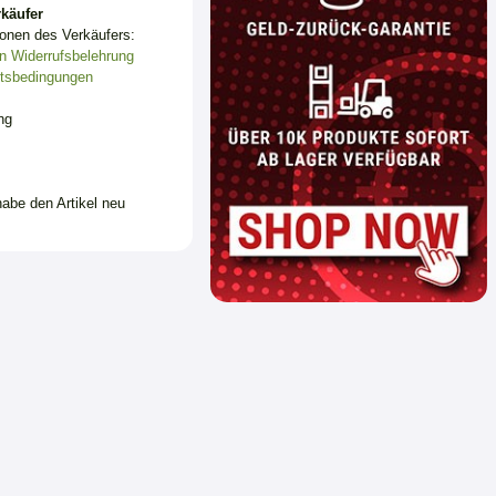
käufer
ionen des Verkäufers:
n
Widerrufsbelehrung
tsbedingungen
ng
habe den Artikel neu