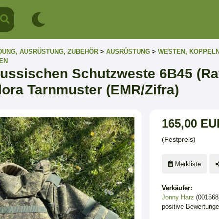
DUNG, AUSRÜSTUNG, ZUBEHÖR
>
AUSRÜSTUNG
>
WESTEN, KOPPEL
EN
 russischen Schutzweste 6B45 (Ra
Flora Tarnmuster (EMR/Zifra)
165,00 EU
(Festpreis)
Merkliste
Verkäufer:
Jonny Harz
(001568
positive Bewertung