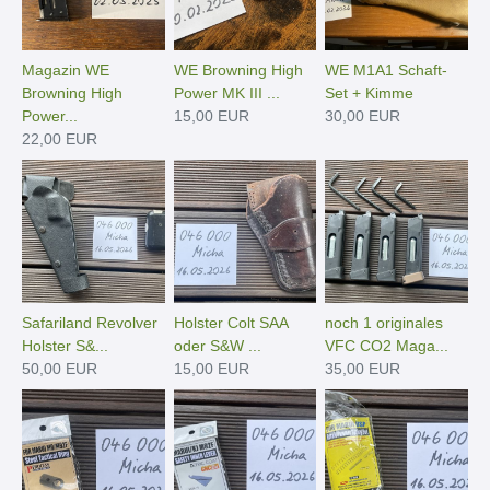
Magazin WE
WE Browning High
WE M1A1 Schaft-
Browning High
Power MK III ...
Set + Kimme
Power...
15,00 EUR
30,00 EUR
22,00 EUR
Safariland Revolver
Holster Colt SAA
noch 1 originales
Holster S&...
oder S&W ...
VFC CO2 Maga...
50,00 EUR
15,00 EUR
35,00 EUR