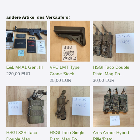
andere Artikel des Verkäufers:
E&L M4A1 Gen. III
VFC LMT Type
HSGI Taco Double
220,00 EUR
Crane Stock
Pistol Mag Po...
25,00 EUR
30,00 EUR
HSGI X2R Taco
HSGI Taco Single
Ares Armor Hybrid
Double Mag
Pistol Mag Po...
Rifle/Pistol...