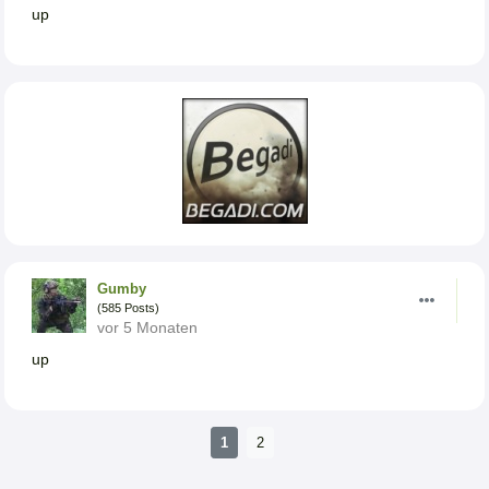
up
Gumby
(585 Posts)
vor 5 Monaten
up
1
2