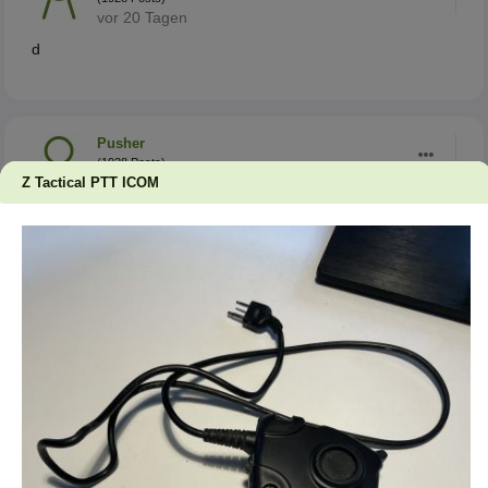
vor 20 Tagen
d
Pusher
(1928 Posts)
vorgestern
Z Tactical PTT ICOM
h
andere Artikel des Verkäufers: