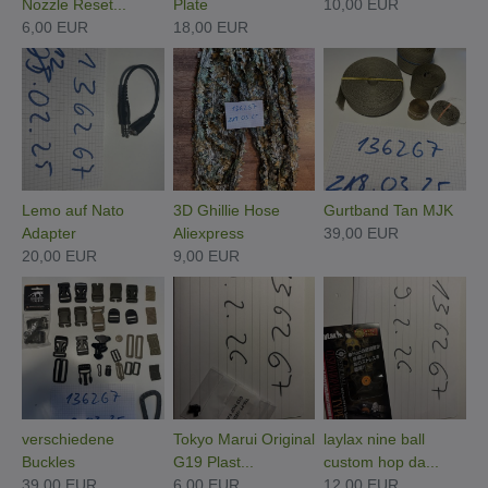
Nozzle Reset...
Plate
10,00 EUR
6,00 EUR
18,00 EUR
Lemo auf Nato
3D Ghillie Hose
Gurtband Tan MJK
Adapter
Aliexpress
39,00 EUR
20,00 EUR
9,00 EUR
verschiedene
Tokyo Marui Original
laylax nine ball
Buckles
G19 Plast...
custom hop da...
39,00 EUR
6,00 EUR
12,00 EUR