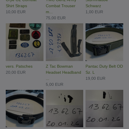
Shirt Straps
Combat Trouser
Schwarz
10,00 EUR
m...
1,00 EUR
75,00 EUR
vers. Patsches
Z Tac Bowman
Pantac Duty Belt OD
20,00 EUR
Headset Headband
Sz. L
...
19,00 EUR
5,00 EUR