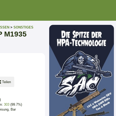
SSEN
>
SONSTIGES
HP M1935
Teilen
)
en:
303
(99.7%)
isung, Bar