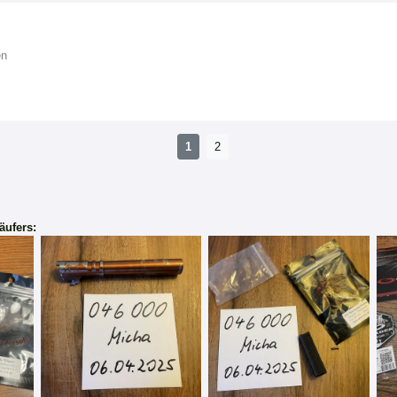
en
1
2
äufers: