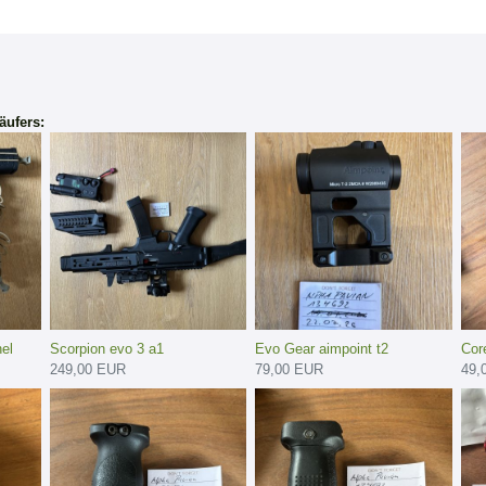
äufers:
el
Scorpion evo 3 a1
Evo Gear aimpoint t2
Cor
249,00 EUR
79,00 EUR
49,