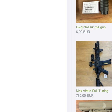
G&g classik m4 grip
6,00 EUR
Mcx virtus Full Tuning
789,00 EUR