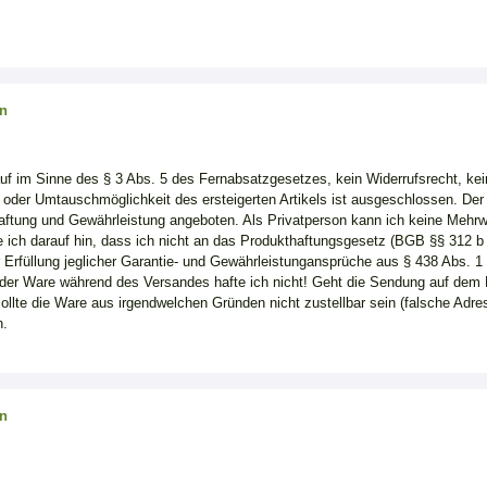
an
kauf im Sinne des § 3 Abs. 5 des Fernabsatzgesetzes, kein Widerrufsrecht, ke
der Umtauschmöglichkeit des ersteigerten Artikels ist ausgeschlossen. Der A
aftung und Gewährleistung angeboten. Als Privatperson kann ich keine Mehr
se ich darauf hin, dass ich nicht an das Produkthaftungsgesetz (BGB §§ 312 b 
r Erfüllung jeglicher Garantie- und Gewährleistungansprüche aus § 438 Abs
der Ware während des Versandes hafte ich nicht! Geht die Sendung auf dem 
Sollte die Ware aus irgendwelchen Gründen nicht zustellbar sein (falsche Adres
n.
an