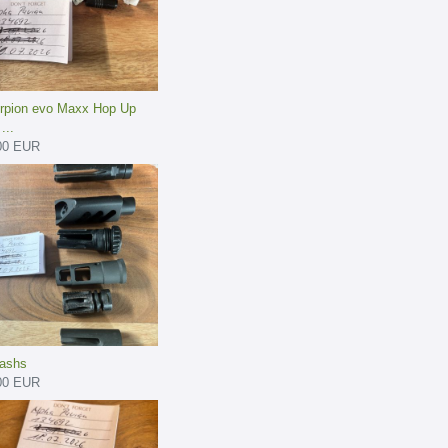
rpion evo Maxx Hop Up
...
00 EUR
lashs
00 EUR