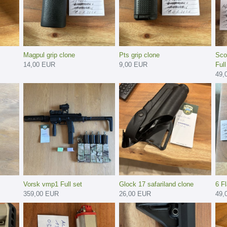
Magpul grip clone
Pts grip clone
Sco
14,00 EUR
9,00 EUR
Full 
49,
Vorsk vmp1 Full set
Glock 17 safariland clone
6 F
359,00 EUR
26,00 EUR
49,