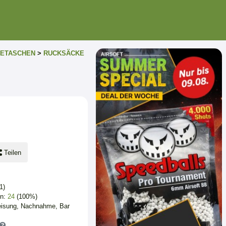
GETASCHEN
>
RUCKSÄCKE
Teilen
1)
en:
24
(100%)
eisung, Nachnahme, Bar