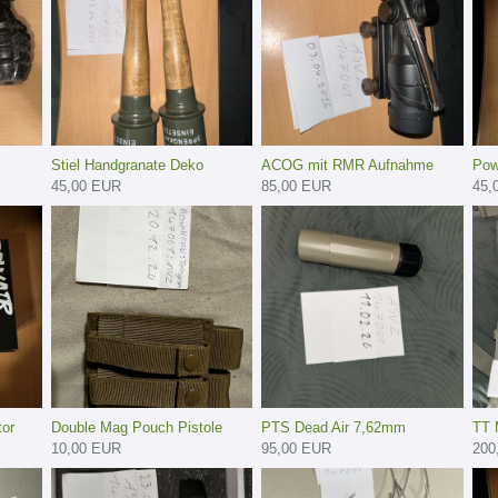
Stiel Handgranate Deko
ACOG mit RMR Aufnahme
Pow
45,00 EUR
85,00 EUR
45,
tor
Double Mag Pouch Pistole
PTS Dead Air 7,62mm
TT 
10,00 EUR
95,00 EUR
200