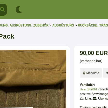
DUNG, AUSRÜSTUNG, ZUBEHÖR
>
AUSRÜSTUNG
>
RUCKSÄCKE, TRA
Pack
90,00 EUR
(verhandelbar)
Merkliste
Verkäufer:
User 147061
(14706
positive Bewertung
Zahlung:
, Überw
Zustand: gebraucht