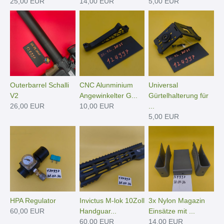
25,00 EUR
14,00 EUR
5,00 EUR
Outerbarrel Schalli
CNC Alunminium
Universal
V2
Angewinkelter G...
Gürtelhalterung für
26,00 EUR
10,00 EUR
...
5,00 EUR
HPA Regulator
Invictus M-lok 10Zoll
3x Nylon Magazin
60,00 EUR
Handguar...
Einsätze mit ...
60,00 EUR
14,00 EUR