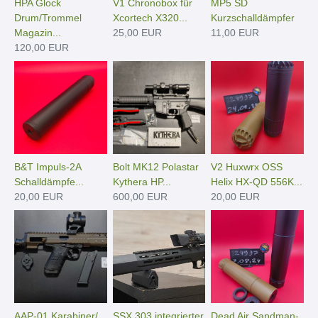
HPA Glock
V1 Chronobox für
MP5 SD
Drum/Trommel
Xcortech X320...
Kurzschalldämpfer
Magazin...
25,00 EUR
11,00 EUR
120,00 EUR
B&T Impuls-2A
Bolt MK12 Polastar
V2 Huxwrx OSS
Schalldämpfe...
Kythera HP...
Helix HX-QD 556K...
20,00 EUR
600,00 EUR
20,00 EUR
AAP-01 Karabiner/
SSX 303 integrierter
Dead Air Sandman-