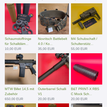
Schaumstoffringe
Novritsch Battlebelt
M4 Schubschaft /
für Schalldäm...
4.0 / Ko...
Schulterstütz...
10,00 EUR
35,00 EUR
55,00 EUR
MTW Billet 14,5 mit
Outerbarrel Schalli
B&T PRINT-X RBS
Zubehör
V1
C Mock Sch...
650,00 EUR
20,00 EUR
20,00 EUR