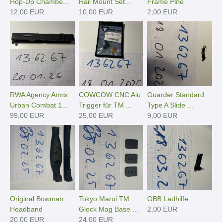
Hop-Up Chambe...
Rail Mount Set...
Frame Pine
12,00 EUR
10,00 EUR
2,00 EUR
RWA Agency Arms
COWCOW CNC Alu
Guarder Standard
Urban Combat 1...
Trigger für TM ...
Type A Slide ...
99,00 EUR
25,00 EUR
9,00 EUR
Original Bowman
Tokyo Marui TM
GBB Ladhilfe
Headband
Glock Mag Base ...
2,00 EUR
20,00 EUR
24,00 EUR