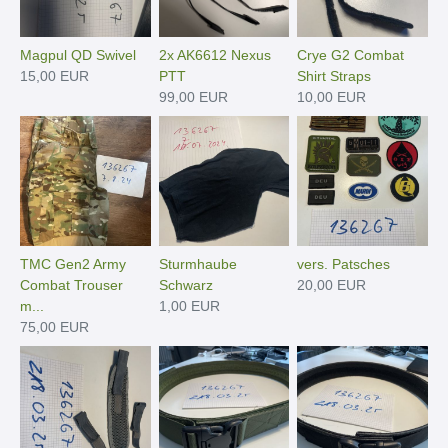
Magpul QD Swivel
2x AK6612 Nexus
Crye G2 Combat
15,00 EUR
PTT
Shirt Straps
99,00 EUR
10,00 EUR
TMC Gen2 Army
Sturmhaube
vers. Patsches
Combat Trouser
Schwarz
20,00 EUR
m...
1,00 EUR
75,00 EUR