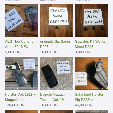
AEG Hop Up King
originale Sig Sauer
Guarder, KJ-Works,
Arms 80° NEU
P226 Inbus...
Marui P226 ...
5,00 EUR
10,00 EUR
9,00 EUR
Holster Colt 1911 +
Bianchi Magazin-
Safariland Holster
Magazinhal...
Tasche Colt 19...
Sig P228 un...
120,00 EUR
10,00 EUR
45,00 EUR