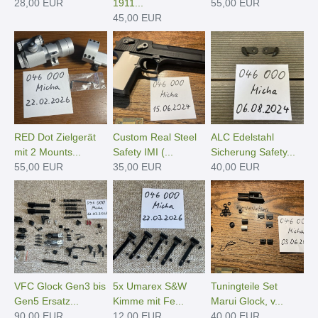
28,00 EUR
1911...
55,00 EUR
45,00 EUR
RED Dot Zielgerät
Custom Real Steel
ALC Edelstahl
mit 2 Mounts...
Safety IMI (...
Sicherung Safety...
55,00 EUR
35,00 EUR
40,00 EUR
VFC Glock Gen3 bis
5x Umarex S&W
Tuningteile Set
Gen5 Ersatz...
Kimme mit Fe...
Marui Glock, v...
90,00 EUR
12,00 EUR
40,00 EUR