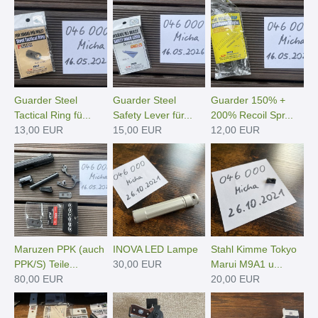
Guarder Steel
Guarder Steel
Guarder 150% +
Tactical Ring fü...
Safety Lever für...
200% Recoil Spr...
13,00 EUR
15,00 EUR
12,00 EUR
Maruzen PPK (auch
INOVA LED Lampe
Stahl Kimme Tokyo
PPK/S) Teile...
30,00 EUR
Marui M9A1 u...
80,00 EUR
20,00 EUR