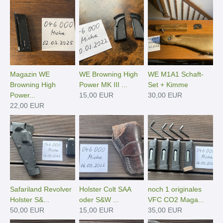
Magazin WE
WE Browning High
WE M1A1 Schaft-
Browning High
Power MK III ...
Set + Kimme
Power...
15,00 EUR
30,00 EUR
22,00 EUR
Safariland Revolver
Holster Colt SAA
noch 1 originales
Holster S&...
oder S&W ...
VFC CO2 Maga...
50,00 EUR
15,00 EUR
35,00 EUR