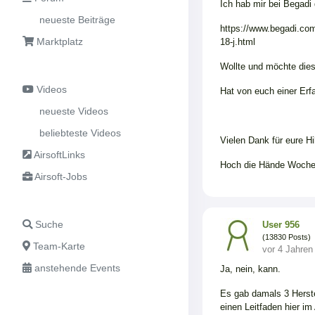
Ich hab mir bei Begadi
neueste Beiträge
https://www.begadi.com/
Marktplatz
18-j.html
Wollte und möchte dies
Videos
Hat von euch einer Erf
neueste Videos
beliebteste Videos
Vielen Dank für eure Hi
AirsoftLinks
Hoch die Hände Woch
Airsoft-Jobs
Suche
User 956
(13830 Posts)
Team-Karte
vor 4 Jahren
anstehende Events
Ja, nein, kann.
Es gab damals 3 Herste
einen Leitfaden hier i