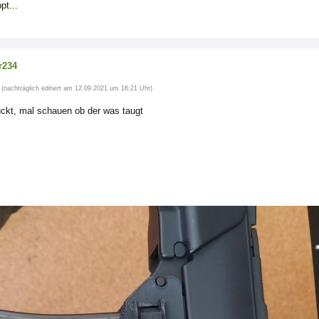
pt...
r234
(nachträglich editiert am 12.09.2021 um 16:21 Uhr)
uckt, mal schauen ob der was taugt