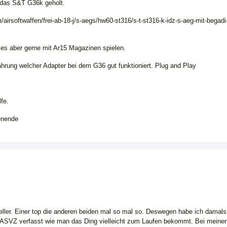
 das S&T G36k geholt.
airsoftwaffen/frei-ab-18-j/s-aegs/hw60-st316/s-t-st316-k-idz-s-aeg-mit-begadi-
es aber gerne mit Ar15 Magazinen spielen.
ahrung welcher Adapter bei dem G36 gut funktioniert. Plug and Play
lfe.
enende
ller. Einer top die anderen beiden mal so mal so. Deswegen habe ich damal
m ASVZ verfasst wie man das Ding vielleicht zum Laufen bekommt. Bei meine