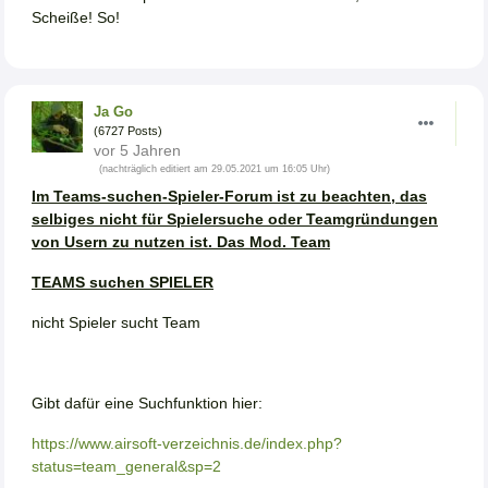
Scheiße! So!
Ja Go
(6727 Posts)
vor 5 Jahren
(nachträglich editiert am 29.05.2021 um 16:05 Uhr)
Im Teams-suchen-Spieler-Forum ist zu beachten, das
selbiges nicht für Spielersuche oder Teamgründungen
von Usern zu nutzen ist. Das Mod. Team
TEAMS suchen SPIELER
nicht Spieler sucht Team
Gibt dafür eine Suchfunktion hier:
https://www.airsoft-verzeichnis.de/index.php?
status=team_general&sp=2