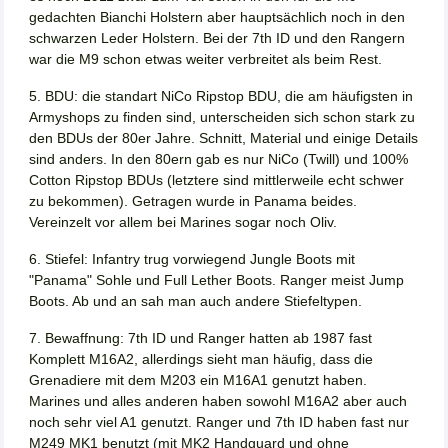
gedachten Bianchi Holstern aber hauptsächlich noch in den
schwarzen Leder Holstern. Bei der 7th ID und den Rangern
war die M9 schon etwas weiter verbreitet als beim Rest.
5. BDU: die standart NiCo Ripstop BDU, die am häufigsten in
Armyshops zu finden sind, unterscheiden sich schon stark zu
den BDUs der 80er Jahre. Schnitt, Material und einige Details
sind anders. In den 80ern gab es nur NiCo (Twill) und 100%
Cotton Ripstop BDUs (letztere sind mittlerweile echt schwer
zu bekommen). Getragen wurde in Panama beides.
Vereinzelt vor allem bei Marines sogar noch Oliv.
6. Stiefel: Infantry trug vorwiegend Jungle Boots mit
"Panama" Sohle und Full Lether Boots. Ranger meist Jump
Boots. Ab und an sah man auch andere Stiefeltypen.
7. Bewaffnung: 7th ID und Ranger hatten ab 1987 fast
Komplett M16A2, allerdings sieht man häufig, dass die
Grenadiere mit dem M203 ein M16A1 genutzt haben.
Marines und alles anderen haben sowohl M16A2 aber auch
noch sehr viel A1 genutzt. Ranger und 7th ID haben fast nur
M249 MK1 benutzt (mit MK2 Handguard und ohne