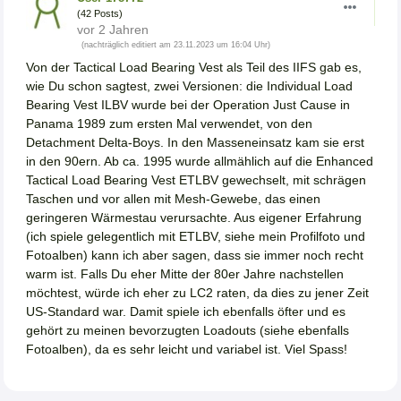
(42 Posts)
vor 2 Jahren
(nachträglich editiert am 23.11.2023 um 16:04 Uhr)
Von der Tactical Load Bearing Vest als Teil des IIFS gab es,
wie Du schon sagtest, zwei Versionen: die Individual Load
Bearing Vest ILBV wurde bei der Operation Just Cause in
Panama 1989 zum ersten Mal verwendet, von den
Detachment Delta-Boys. In den Masseneinsatz kam sie erst
in den 90ern. Ab ca. 1995 wurde allmählich auf die Enhanced
Tactical Load Bearing Vest ETLBV gewechselt, mit schrägen
Taschen und vor allen mit Mesh-Gewebe, das einen
geringeren Wärmestau verursachte. Aus eigener Erfahrung
(ich spiele gelegentlich mit ETLBV, siehe mein Profilfoto und
Fotoalben) kann ich aber sagen, dass sie immer noch recht
warm ist. Falls Du eher Mitte der 80er Jahre nachstellen
möchtest, würde ich eher zu LC2 raten, da dies zu jener Zeit
US-Standard war. Damit spiele ich ebenfalls öfter und es
gehört zu meinen bevorzugten Loadouts (siehe ebenfalls
Fotoalben), da es sehr leicht und variabel ist. Viel Spass!