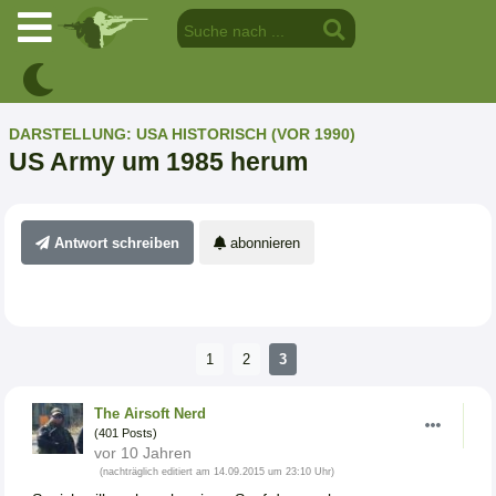
DARSTELLUNG: USA HISTORISCH (VOR 1990)
US Army um 1985 herum
Antwort schreiben
abonnieren
1
2
3
The Airsoft Nerd
(401 Posts)
vor 10 Jahren
(nachträglich editiert am 14.09.2015 um 23:10 Uhr)