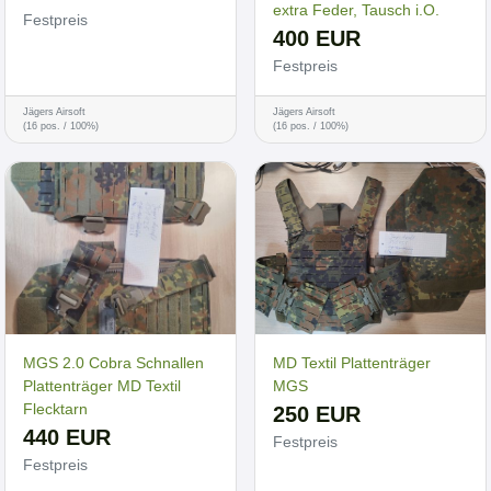
extra Feder, Tausch i.O.
Festpreis
400 EUR
Festpreis
Jägers Airsoft
Jägers Airsoft
(16 pos. / 100%)
(16 pos. / 100%)
MGS 2.0 Cobra Schnallen
MD Textil Plattenträger
Plattenträger MD Textil
MGS
Flecktarn
250 EUR
440 EUR
Festpreis
Festpreis