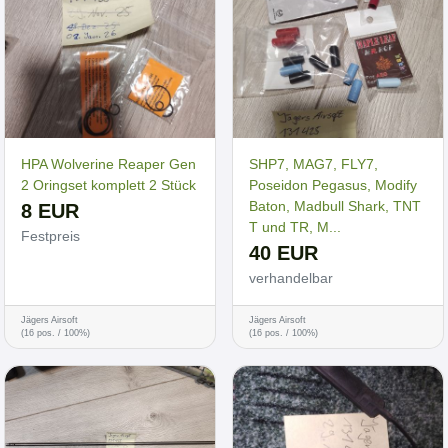
HPA Wolverine Reaper Gen
SHP7, MAG7, FLY7,
2 Oringset komplett 2 Stück
Poseidon Pegasus, Modify
Baton, Madbull Shark, TNT
8 EUR
T und TR, M...
Festpreis
40 EUR
verhandelbar
Jägers Airsoft
Jägers Airsoft
(16 pos. / 100%)
(16 pos. / 100%)