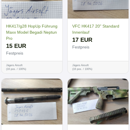
HK417/g28 HopUp Führung
VFC HK417 20" Standard
Maxx Model Begadi Neptun
Innenlauf
Pro
17 EUR
15 EUR
Festpreis
Festpreis
Jägers Airsoft
Jägers Airsoft
(16 pos. / 100%)
(16 pos. / 100%)