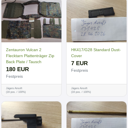
Zentauron Vulcan 2
HK417/G28 Standard Dust-
Flecktarn Plattenträger Zip
Cover
Back Plate / Tausch
7 EUR
180 EUR
Festpreis
Festpreis
Jägers Airsoft
Jägers Airsoft
(16 pos. / 100%)
(16 pos. / 100%)