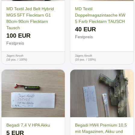
MD Textil Jed Belt Hybrid
MD Textil
MGS 5FT Flecktarn G1
Doppelmagazintasche KW
80cm-90cm Flecktarn
5 Farb Flecktarn TAUSCH
Tausch
40 EUR
100 EUR
Festpreis
Festpreis
Jägers Airsoft
Jägers Airsoft
(16 pos. / 100%)
(16 pos. / 100%)
Begadi 7,4 V HPA Akku
Begadi HW4 Premium 10,5
mit Magazinen, Akku und
5 EUR