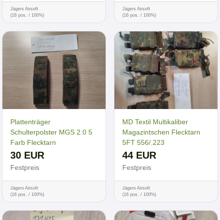
Jägers Airsoft
Jägers Airsoft
(16 pos. / 100%)
(16 pos. / 100%)
Plattenträger
MD Textil Multikaliber
Schulterpolster MGS 2.0 5
Magazintschen Flecktarn
Farb Flecktarn
5FT 556/.223
30 EUR
44 EUR
Festpreis
Festpreis
Jägers Airsoft
Jägers Airsoft
(16 pos. / 100%)
(16 pos. / 100%)