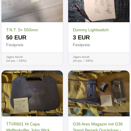
T.N.T. S+ 550mm
Dummy Lightswitch
50 EUR
3 EUR
Festpreis
Festpreis
Jägers Airsoft
Jägers Airsoft
(16 pos. / 100%)
(16 pos. / 100%)
TTI/R601 Hi Capa
G36 Ares Magazin mit G36
Waffenkoffer John Wick
Stand Begadi Quickdraw -