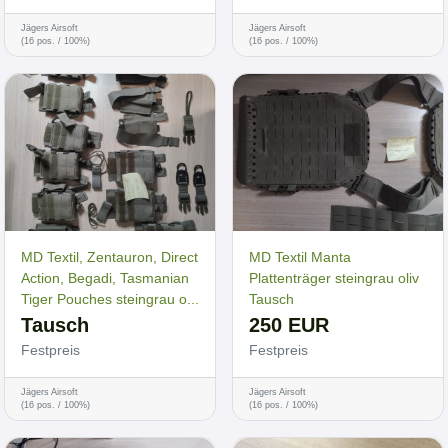
Jägers Airsoft
Jägers Airsoft
(16 pos. / 100%)
(16 pos. / 100%)
MD Textil, Zentauron, Direct
MD Textil Manta
Action, Begadi, Tasmanian
Plattenträger steingrau oliv
Tiger Pouches steingrau o...
Tausch
Tausch
250 EUR
Festpreis
Festpreis
Jägers Airsoft
Jägers Airsoft
(16 pos. / 100%)
(16 pos. / 100%)