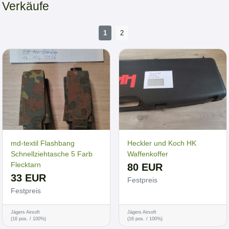
Verkäufe
1
2
md-textil Flashbang
Heckler und Koch HK
Schnellziehtasche 5 Farb
Waffenkoffer
Flecktarn
80 EUR
33 EUR
Festpreis
Festpreis
Jägers Airsoft
Jägers Airsoft
(16 pos. / 100%)
(16 pos. / 100%)