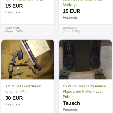
Markings
15 EUR
15 EUR
Festpreis
Festpreis
Jägers Airsoft
Jägers Airsoft
(16 pos. / 100%)
(16 pos. / 100%)
TM MK23 Ersatzteilset
IceVents Qoreperformance
(original TM)
Platecarrier Plattenträger
Polster
30 EUR
Tausch
Festpreis
Festpreis