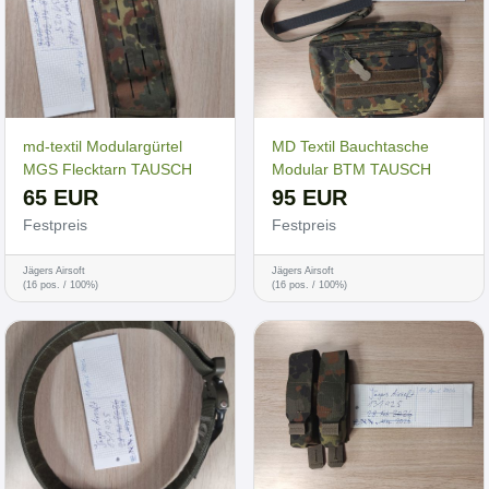
md-textil Modulargürtel
MD Textil Bauchtasche
MGS Flecktarn TAUSCH
Modular BTM TAUSCH
65 EUR
95 EUR
Festpreis
Festpreis
Jägers Airsoft
Jägers Airsoft
(16 pos. / 100%)
(16 pos. / 100%)