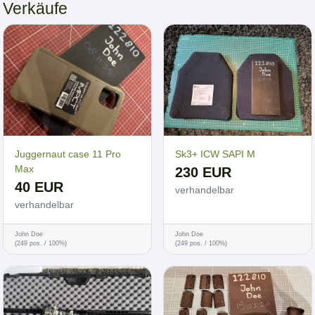
Verkäufe
Juggernaut case 11 Pro
Sk3+ ICW SAPI M
Max
230 EUR
40 EUR
verhandelbar
verhandelbar
John Doe
John Doe
(249 pos. / 100%)
(249 pos. / 100%)