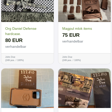
Org Daniel Defense
Magpul mlok items
hardcase.
75 EUR
80 EUR
verhandelbar
verhandelbar
John Doe
John Doe
(249 pos. / 100%)
(249 pos. / 100%)