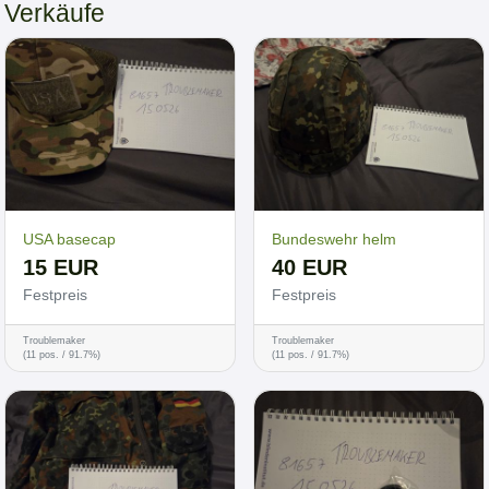
Verkäufe
USA basecap
Bundeswehr helm
15 EUR
40 EUR
Festpreis
Festpreis
Troublemaker
Troublemaker
(11 pos. / 91.7%)
(11 pos. / 91.7%)