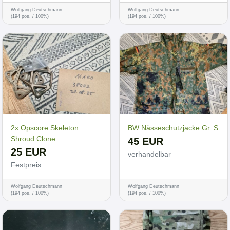
Wolfgang Deutschmann
Wolfgang Deutschmann
(194 pos. / 100%)
(194 pos. / 100%)
2x Opscore Skeleton
BW Nässeschutzjacke Gr. S
Shroud Clone
45 EUR
25 EUR
verhandelbar
Festpreis
Wolfgang Deutschmann
Wolfgang Deutschmann
(194 pos. / 100%)
(194 pos. / 100%)