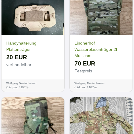
Handyhalterung
Lindnerhof
Plattenträger
Wasserblasenträger 2l
Multicam
20 EUR
70 EUR
verhandelbar
Festpreis
Wolfgang Deutschmann
Wolfgang Deutschmann
(194 pos. / 100%)
(194 pos. / 100%)