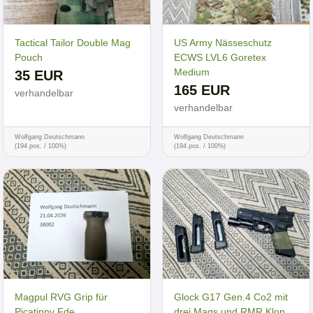
Tactical Tailor Double Mag
US Army Nässeschutz
Pouch
ECWS LVL6 Goretex
Medium
35 EUR
165 EUR
verhandelbar
verhandelbar
Wolfgang Deutschmann
Wolfgang Deutschmann
(194 pos. / 100%)
(194 pos. / 100%)
Magpul RVG Grip für
Glock G17 Gen.4 Co2 mit
Picatinny Fde
drei Mags und RMR Klon