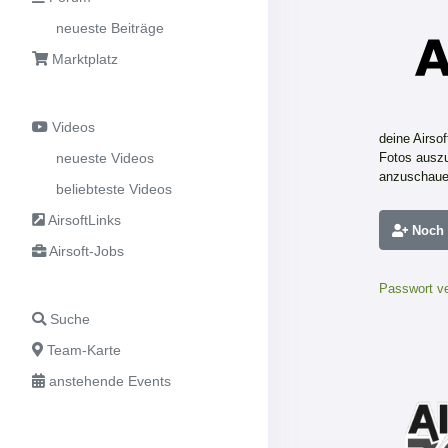
neueste Beiträge
Marktplatz
Videos
deine Airso
neueste Videos
Fotos auszu
anzuschaue
beliebteste Videos
AirsoftLinks
Noch n
Airsoft-Jobs
Passwort v
Suche
Team-Karte
anstehende Events