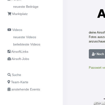
neueste Beiträge
Marktplatz
Videos
deine Airso
neueste Videos
Fotos auszu
anzuschaue
beliebteste Videos
AirsoftLinks
Noch n
Airsoft-Jobs
Passwort v
Suche
Team-Karte
anstehende Events