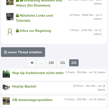
Erklärung Motoren und
Jahren
Akkus (für Dummies)
Nützliche Links und
13 Posts - 4538 Hits - vor 9
Jahren
Tutorials
Infos zur Regelung
2 Posts - 1145 Hits - vor 11
Jahren
neuen Thread erstellen
...
230
231
232
Hop-Up funktioniert nicht mehr
3 Posts - 956 Hits - vor 16 Jahren
HopUp Bauteil
10 Posts - 261 Hits - vor 16
Jahren
GB demontage=problem
11 Posts - 209 Hits - vor 16 Jahren