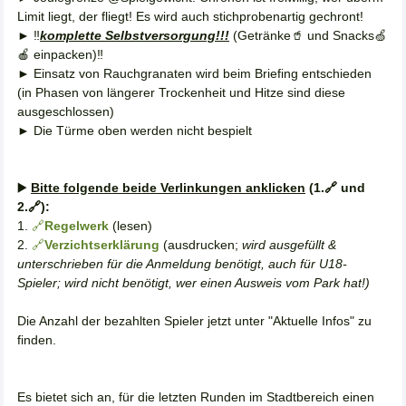
Limit liegt, der fliegt! Es wird auch stichprobenartig gechront!
► ‼️
komplette Selbstversorgung!!!
(Getränke🥤 und Snacks🍏
🍎 einpacken)‼️
► Einsatz von Rauchgranaten wird beim Briefing entschieden
(in Phasen von längerer Trockenheit und Hitze sind diese
ausgeschlossen)
► Die Türme oben werden nicht bespielt
▶️
Bitte folgende beide Verlinkungen anklicken
(1.🔗 und
2.🔗):
1.
🔗
Regelwerk
(lesen)
2.
🔗
Verzichtserklärung
(ausdrucken;
wird ausgefüllt &
unterschrieben für die Anmeldung benötigt, auch für U18-
Spieler; wird nicht benötigt, wer einen Ausweis vom Park hat!)
Die Anzahl der bezahlten Spieler jetzt unter "Aktuelle Infos" zu
finden.
Es bietet sich an, für die letzten Runden im Stadtbereich einen