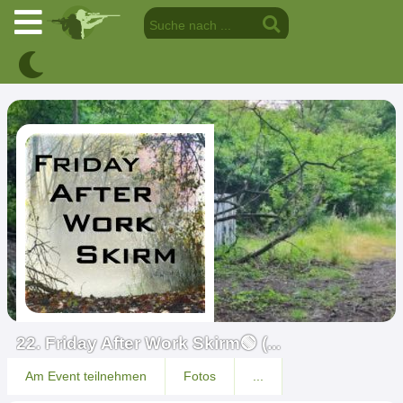
22. Friday After Work Skirm🟢 (...
Am Event teilnehmen
Fotos
...