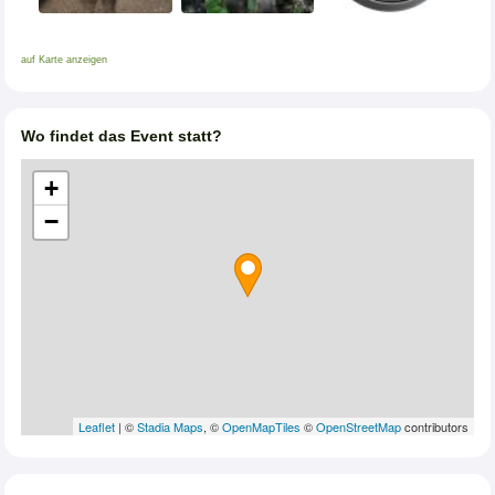
auf Karte anzeigen
Wo findet das Event statt?
+
−
Leaflet
| ©
Stadia Maps
, ©
OpenMapTiles
©
OpenStreetMap
contributors