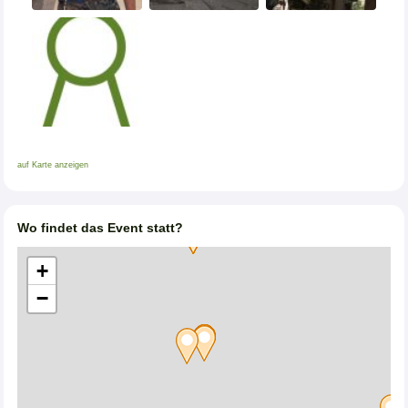
auf Karte anzeigen
Wo findet das Event statt?
+
−