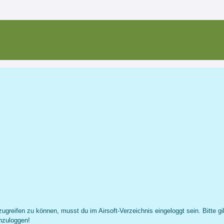
shoot-club.de
Profil
Nachricht
Fotos
Freunde
...
ugreifen zu können, musst du im Airsoft-Verzeichnis eingeloggt sein. Bitte gi
nzuloggen!