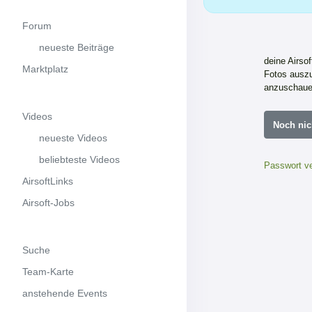
Forum
neueste Beiträge
deine Airso
Marktplatz
Fotos auszu
anzuschaue
Videos
Noch nic
neueste Videos
beliebteste Videos
Passwort v
AirsoftLinks
Airsoft-Jobs
Suche
Team-Karte
anstehende Events