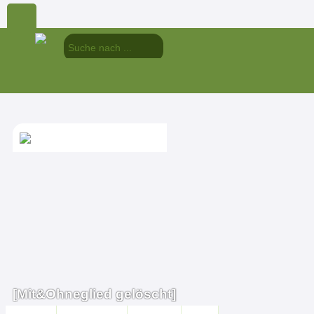
[Mit&Ohneglied gelöscht]