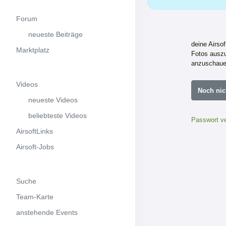
Forum
neueste Beiträge
deine Airso
Marktplatz
Fotos auszu
anzuschaue
Videos
Noch nic
neueste Videos
beliebteste Videos
Passwort v
AirsoftLinks
Airsoft-Jobs
Suche
Team-Karte
anstehende Events