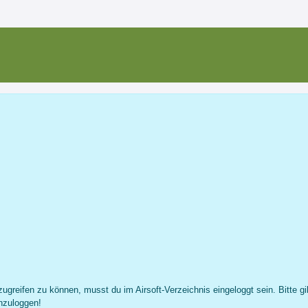
Joscha M.
Profil
Nachricht
Fotos
Freunde
...
ugreifen zu können, musst du im Airsoft-Verzeichnis eingeloggt sein. Bitte gi
nzuloggen!