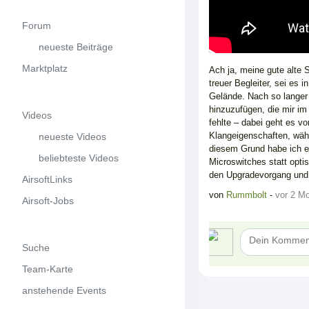
Forum
neueste Beiträge
Marktplatz
Ach ja, meine gute alte 
treuer Begleiter, sei e
Gelände. Nach so langer E
hinzuzufügen, die mir i
Videos
fehlte – dabei geht es v
Klangeigenschaften, währ
neueste Videos
diesem Grund habe ich e
beliebteste Videos
Microswitches statt opti
den Upgradevorgang und 
AirsoftLinks
von
Rummbolt
-
vor 2 M
Airsoft-Jobs
Suche
Team-Karte
anstehende Events