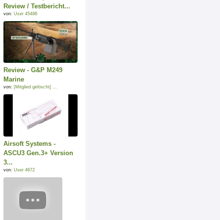
Review / Testbericht...
von:
User 45486
Review - G&P M249
Marine
von:
[Mitglied gelöscht] ...
Airsoft Systems -
ASCU3 Gen.3+ Version
3...
von:
User 4672