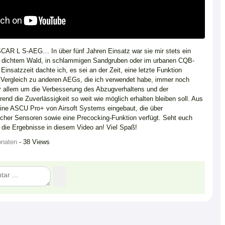
SCAR L S-AEG… In über fünf Jahren Einsatz war sie mir stets ein
s in dichtem Wald, in schlammigen Sandgruben oder im urbanen CQB-
insatzzeit dachte ich, es sei an der Zeit, eine letzte Funktion
m Vergleich zu anderen AEGs, die ich verwendet habe, immer noch
or allem um die Verbesserung des Abzugverhaltens und der
end die Zuverlässigkeit so weit wie möglich erhalten bleiben soll. Aus
ine ASCU Pro+ von Airsoft Systems eingebaut, die über
scher Sensoren sowie eine Precocking-Funktion verfügt. Seht euch
die Ergebnisse in diesem Video an! Viel Spaß!
onaten
- 38 Views