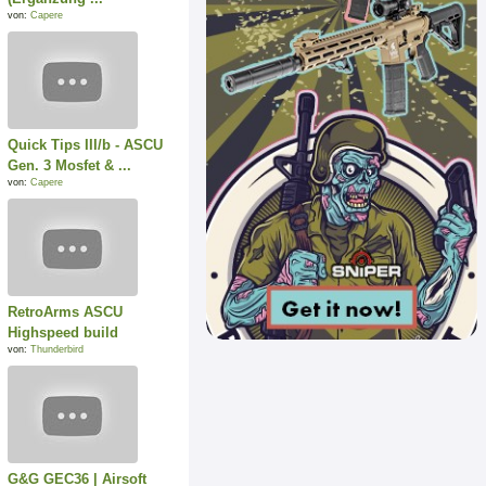
von:
Capere
Quick Tips III/b - ASCU
Gen. 3 Mosfet & ...
von:
Capere
RetroArms ASCU
Highspeed build
von:
Thunderbird
G&G GEC36 | Airsoft