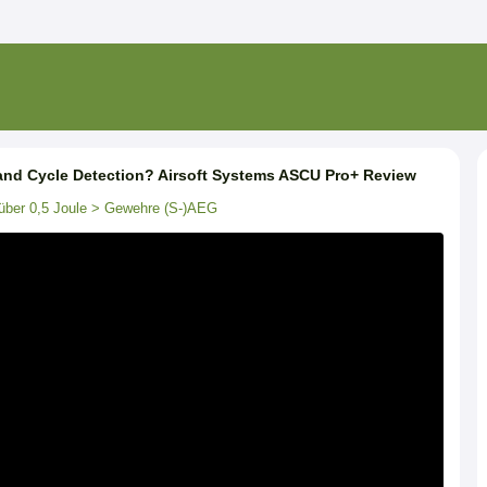
and Cycle Detection? Airsoft Systems ASCU Pro+ Review
über 0,5 Joule
> Gewehre (S-)AEG