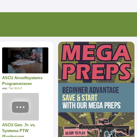
ASCU Airsoftsystems
Programmieren
von:
Tim W.A.F
ASCU Gen. 3+ vs.
Systema PTW
(Ergänzung ...