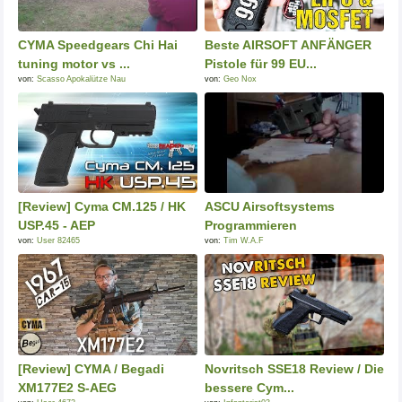
CYMA Speedgears Chi Hai
Beste AIRSOFT ANFÄNGER
tuning motor vs ...
Pistole für 99 EU...
von:
Scasso Apokalütze Nau
von:
Geo Nox
[Review] Cyma CM.125 / HK
ASCU Airsoftsystems
USP.45 - AEP
Programmieren
von:
User 82465
von:
Tim W.A.F
[Review] CYMA / Begadi
Novritsch SSE18 Review / Die
XM177E2 S-AEG
bessere Cym...