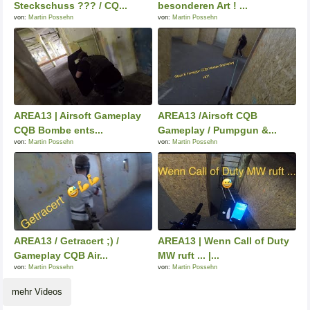
Steckschuss ??? / CQ...
besonderen Art ! ...
von:
Martin Possehn
von:
Martin Possehn
AREA13 | Airsoft Gameplay
AREA13 /Airsoft CQB
CQB Bombe ents...
Gameplay / Pumpgun &...
von:
Martin Possehn
von:
Martin Possehn
AREA13 / Getracert ;) /
AREA13 | Wenn Call of Duty
Gameplay CQB Air...
MW ruft ... |...
von:
Martin Possehn
von:
Martin Possehn
mehr Videos