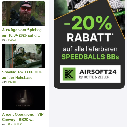
Auszüge vom Spieltag
am 18.04.2026 auf d...
von:
Marcel
Spieltag am 13.06.2026
auf der Nukebase
von:
Marcel
Airsoft Operations - VIP
Convoy - BB2K w...
von:
User 60002