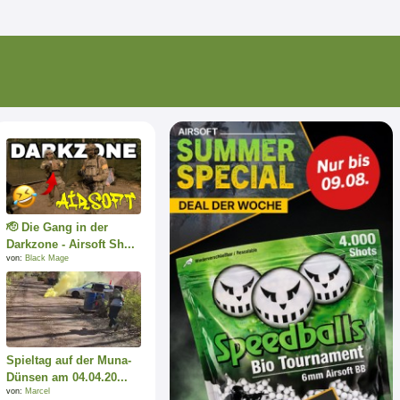
🫡 Die Gang in der
Darkzone - Airsoft Sh...
von:
Black Mage
Spieltag auf der Muna-
Dünsen am 04.04.20...
von:
Marcel