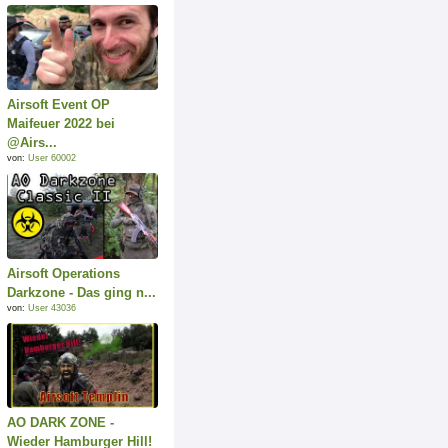
Airsoft Event OP
Maifeuer 2022 bei
@Airs...
von:
User 60002
Airsoft Operations
Darkzone - Das ging n...
von:
User 43036
AO DARK ZONE -
Wieder Hamburger Hill!