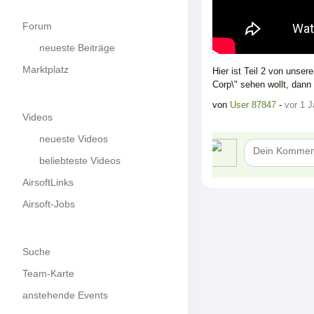
Forum
neueste Beiträge
Marktplatz
Hier ist Teil 2 von uns
Corp\" sehen wollt, dann
von
User 87847
-
vor 1 J
Videos
neueste Videos
beliebteste Videos
AirsoftLinks
Airsoft-Jobs
Suche
Team-Karte
anstehende Events