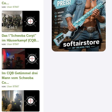
Co...
von:
User 87847
Das \"Schwoba Corp\"
im Häuserkampf (CQB...
von:
User 87847
Im CQB Getümmel drei
Mann vom Schwoba
Co...
von:
User 87847