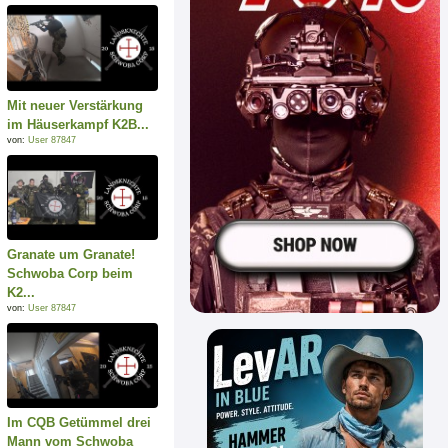
Mit neuer Verstärkung
im Häuserkampf K2B...
von:
User 87847
Granate um Granate!
Schwoba Corp beim
K2...
von:
User 87847
Im CQB Getümmel drei
Mann vom Schwoba