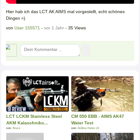
Hier hab ich das LCT AK AIMS mal vorgestellt, echt schönes
Dingen =)
von
User 155571
-
vor 1 Jahr
- 35 Views
LCT LCKM Stainless Steel
CM 050 EBB - AIMS AK47
AKM Kalaschniko...
Water Test
von:
Bruce
von:
Akillina Helen LE